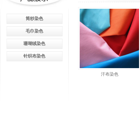
筒纱染色
毛巾染色
珊瑚绒染色
针织布染色
汗布染色